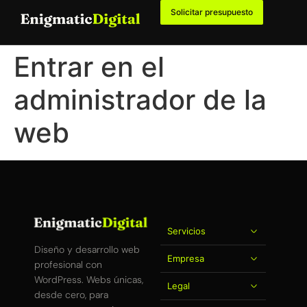
Solicitar presupuesto
Entrar en el
administrador de la
web
Servicios
Diseño y desarrollo web
Empresa
profesional con
WordPress. Webs únicas,
Legal
desde cero, para