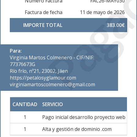
Paga
Número Factura
FAC26-MAY030
Factura de fecha
11 de mayo de 2026
IMPORTE TOTAL
383.00€
Para:
Virginia Martos Colmenero - CIF/NIF:
77376673G
Río frío, nº21, 23002, Jáen
https://petalosyglamour.com
virginiamartoscolmenero@gmail.com
CANTIDAD
SERVICIO
PR
1
Pago inicial desarrollo proyecto web
30
1
Alta y gestión de dominio .com
1