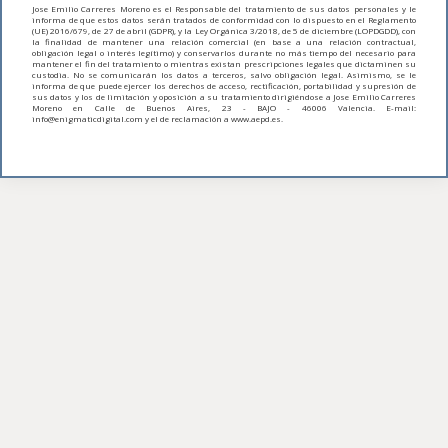
Jose Emilio Carreres Moreno es el Responsable del tratamiento de sus datos personales y le
informa de que estos datos serán tratados de conformidad con lo dispuesto en el Reglamento
(UE) 2016/679, de 27 de abril (GDPR), y la Ley Orgánica 3/2018, de 5 de diciembre (LOPDGDD), con
la finalidad de mantener una relación comercial (en base a una relación contractual,
obligación legal o interés legítimo) y conservarlos durante no más tiempo del necesario para
mantener el fin del tratamiento o mientras existan prescripciones legales que dictaminen su
custodia. No se comunicarán los datos a terceros, salvo obligación legal. Asimismo, se le
informa de que puede ejercer los derechos de acceso, rectificación, portabilidad y supresión de
sus datos y los de limitación y oposición a su tratamiento dirigiéndose a Jose Emilio Carreres
Moreno en Calle de Buenos Aires, 23 - BAJO - 46006 Valencia. E-mail:
info@enigmaticdigital.com y el de reclamación a www.aepd.es.