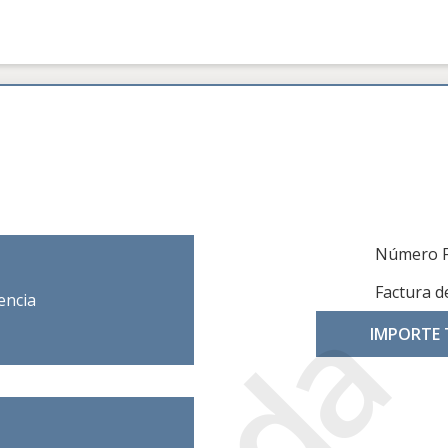
Número F
Factura d
encia
IMPORTE