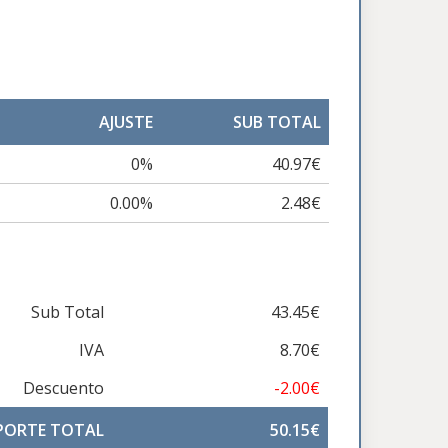
AJUSTE
SUB TOTAL
0%
40.97€
0.00%
2.48€
Sub Total
43.45€
IVA
8.70€
Descuento
-2.00€
PORTE TOTAL
50.15€