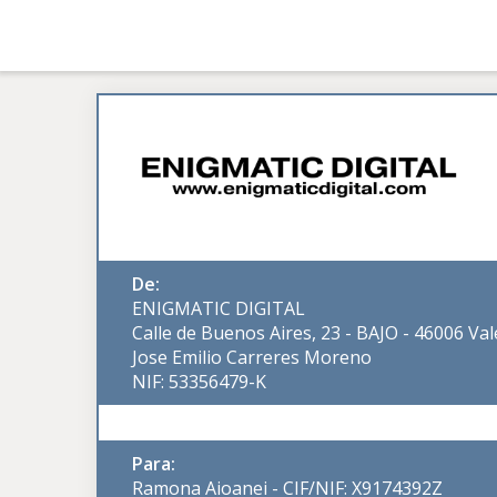
De:
ENIGMATIC DIGITAL
Calle de Buenos Aires, 23 - BAJO - 46006 Val
Jose Emilio Carreres Moreno
NIF: 53356479-K
Para:
Ramona Aioanei - CIF/NIF: X9174392Z