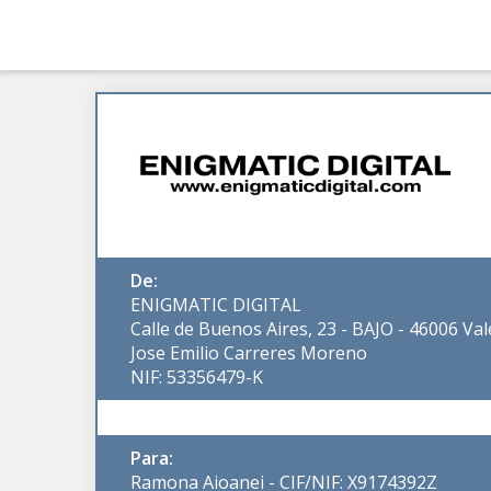
De:
ENIGMATIC DIGITAL
Calle de Buenos Aires, 23 - BAJO - 46006 Val
Jose Emilio Carreres Moreno
NIF: 53356479-K
Para:
Ramona Aioanei - CIF/NIF: X9174392Z