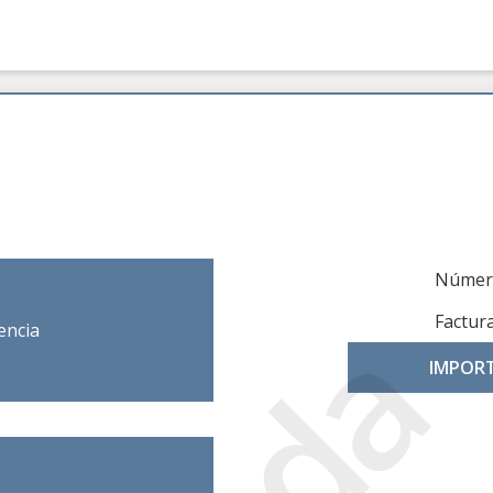
Número
Factur
encia
IMPOR