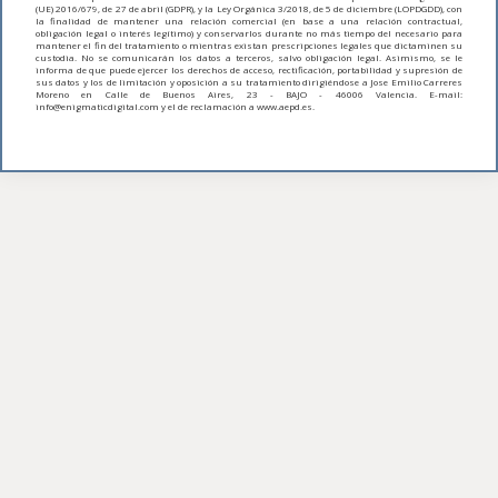
(UE) 2016/679, de 27 de abril (GDPR), y la Ley Orgánica 3/2018, de 5 de diciembre (LOPDGDD), con
la finalidad de mantener una relación comercial (en base a una relación contractual,
obligación legal o interés legítimo) y conservarlos durante no más tiempo del necesario para
mantener el fin del tratamiento o mientras existan prescripciones legales que dictaminen su
custodia. No se comunicarán los datos a terceros, salvo obligación legal. Asimismo, se le
informa de que puede ejercer los derechos de acceso, rectificación, portabilidad y supresión de
sus datos y los de limitación y oposición a su tratamiento dirigiéndose a Jose Emilio Carreres
Moreno en Calle de Buenos Aires, 23 - BAJO - 46006 Valencia. E-mail:
info@enigmaticdigital.com y el de reclamación a www.aepd.es.