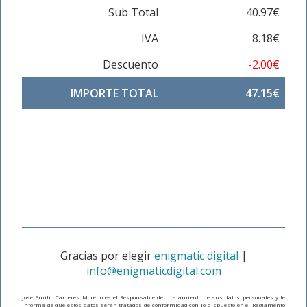
Sub Total
40.97€
IVA
8.18€
Descuento
-2.00€
IMPORTE TOTAL
47.15€
Gracias por elegir
enigmatic digital
|
info@enigmaticdigital.com
Jose Emilio Carreres Moreno es el Responsable del tratamiento de sus datos personales y le
informa de que estos datos serán tratados de conformidad con lo dispuesto en el Reglamento