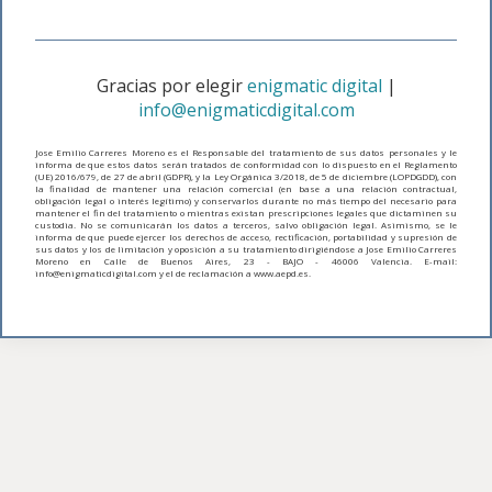
Gracias por elegir
enigmatic digital
|
info@enigmaticdigital.com
Jose Emilio Carreres Moreno es el Responsable del tratamiento de sus datos personales y le
informa de que estos datos serán tratados de conformidad con lo dispuesto en el Reglamento
(UE) 2016/679, de 27 de abril (GDPR), y la Ley Orgánica 3/2018, de 5 de diciembre (LOPDGDD), con
la finalidad de mantener una relación comercial (en base a una relación contractual,
obligación legal o interés legítimo) y conservarlos durante no más tiempo del necesario para
mantener el fin del tratamiento o mientras existan prescripciones legales que dictaminen su
custodia. No se comunicarán los datos a terceros, salvo obligación legal. Asimismo, se le
informa de que puede ejercer los derechos de acceso, rectificación, portabilidad y supresión de
sus datos y los de limitación y oposición a su tratamiento dirigiéndose a Jose Emilio Carreres
Moreno en Calle de Buenos Aires, 23 - BAJO - 46006 Valencia. E-mail:
info@enigmaticdigital.com y el de reclamación a www.aepd.es.