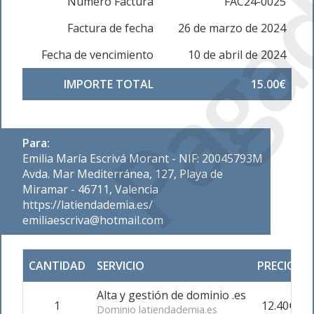
Paga
Número Factura
FAC24-0025
Factura de fecha
26 de marzo de 2024
Fecha de vencimiento
10 de abril de 2024
IMPORTE TOTAL
15.00€
Para:
Emilia María Escrivá Morant - NIF: 20045793M
Avda. Mar Mediterránea, 127, Playa de
Miramar - 46711, Valencia
https://latiendademia.es/
emiliaescriva@hotmail.com
CANTIDAD
SERVICIO
PRECIO
A
Alta y gestión de dominio .es
1
12.40€
Dominio latiendademia.es