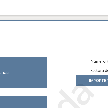
Número F
Factura d
encia
IMPORTE