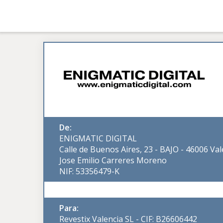
De:
ENIGMATIC DIGITAL
Calle de Buenos Aires, 23 - BAJO - 46006 Val
Jose Emilio Carreres Moreno
NIF: 53356479-K
Para:
Revestix Valencia SL - CIF: B26606442