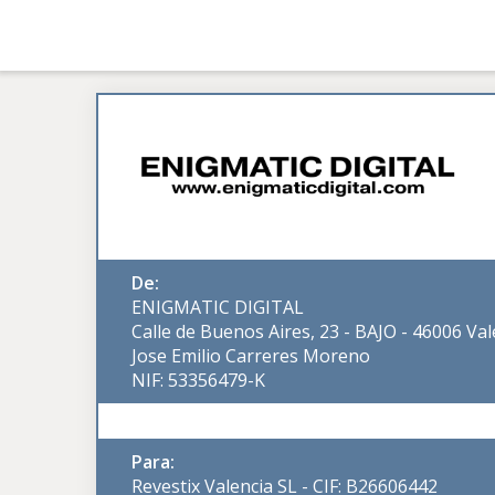
De:
ENIGMATIC DIGITAL
Calle de Buenos Aires, 23 - BAJO - 46006 Val
Jose Emilio Carreres Moreno
NIF: 53356479-K
Para:
Revestix Valencia SL - CIF: B26606442