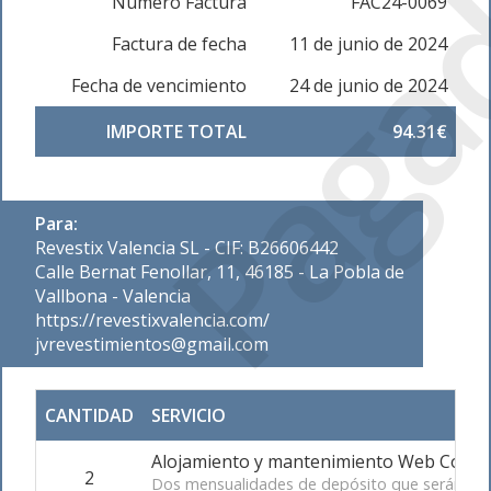
Paga
Número Factura
FAC24-0069
Factura de fecha
11 de junio de 2024
Fecha de vencimiento
24 de junio de 2024
IMPORTE TOTAL
94.31€
Para:
Revestix Valencia SL - CIF: B26606442
Calle Bernat Fenollar, 11, 46185 - La Pobla de
Vallbona - Valencia
https://revestixvalencia.com/
jvrevestimientos@gmail.com
CANTIDAD
SERVICIO
Alojamiento y mantenimiento Web Corpo
2
Dos mensualidades de depósito que serán desc