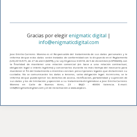
Gracias por elegir
enigmatic digital
|
info@enigmaticdigital.com
Jose Emilio Carreres Moreno es el Responsable del tratamiento de sus datos personales y le
informa de que estos datos serán tratados de conformidad con lo dispuesto en el Reglamento
(UE) 2016/679, de 27 de abril (GDPR), y la Ley Orgánica 3/2018, de 5 de diciembre (LOPDGDD), con
la finalidad de mantener una relación comercial (en base a una relación contractual,
obligación legal o interés legítimo) y conservarlos durante no más tiempo del necesario para
mantener el fin del tratamiento o mientras existan prescripciones legales que dictaminen su
custodia. No se comunicarán los datos a terceros, salvo obligación legal. Asimismo, se le
informa de que puede ejercer los derechos de acceso, rectificación, portabilidad y supresión de
sus datos y los de limitación y oposición a su tratamiento dirigiéndose a Jose Emilio Carreres
Moreno en Calle de Buenos Aires, 23 - BAJO - 46006 Valencia. E-mail:
info@enigmaticdigital.com y el de reclamación a www.aepd.es.