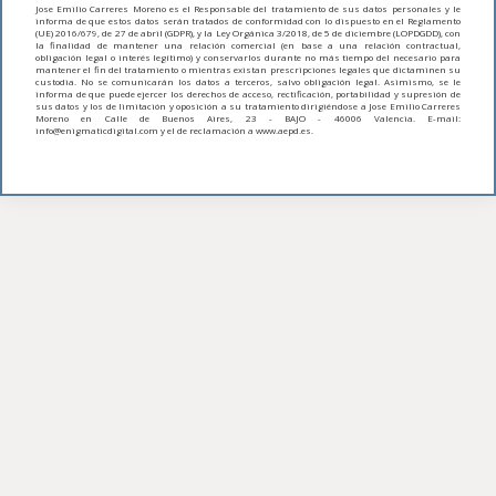
Jose Emilio Carreres Moreno es el Responsable del tratamiento de sus datos personales y le
informa de que estos datos serán tratados de conformidad con lo dispuesto en el Reglamento
(UE) 2016/679, de 27 de abril (GDPR), y la Ley Orgánica 3/2018, de 5 de diciembre (LOPDGDD), con
la finalidad de mantener una relación comercial (en base a una relación contractual,
obligación legal o interés legítimo) y conservarlos durante no más tiempo del necesario para
mantener el fin del tratamiento o mientras existan prescripciones legales que dictaminen su
custodia. No se comunicarán los datos a terceros, salvo obligación legal. Asimismo, se le
informa de que puede ejercer los derechos de acceso, rectificación, portabilidad y supresión de
sus datos y los de limitación y oposición a su tratamiento dirigiéndose a Jose Emilio Carreres
Moreno en Calle de Buenos Aires, 23 - BAJO - 46006 Valencia. E-mail:
info@enigmaticdigital.com y el de reclamación a www.aepd.es.