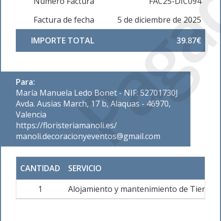
Paga
Número Factura
FAC25-DIC094
Factura de fecha
5 de diciembre de 2025
IMPORTE TOTAL
39.87€
Para:
María Manuela Ledo Bonet - NIF: 52701730J
Avda. Ausias March, 17 b, Alaquas - 46970,
Valencia
https://floristeriamanoli.es/
manoli.decoracionyeventos@gmail.com
CANTIDAD
SERVICIO
1
Alojamiento y mantenimiento de Tienda 