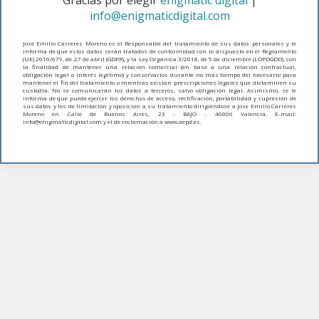
Gracias por elegir
enigmatic digital
|
info@enigmaticdigital.com
Jose Emilio Carreres Moreno es el Responsable del tratamiento de sus datos personales y le
informa de que estos datos serán tratados de conformidad con lo dispuesto en el Reglamento
(UE) 2016/679, de 27 de abril (GDPR), y la Ley Orgánica 3/2018, de 5 de diciembre (LOPDGDD), con
la finalidad de mantener una relación comercial (en base a una relación contractual,
obligación legal o interés legítimo) y conservarlos durante no más tiempo del necesario para
mantener el fin del tratamiento o mientras existan prescripciones legales que dictaminen su
custodia. No se comunicarán los datos a terceros, salvo obligación legal. Asimismo, se le
informa de que puede ejercer los derechos de acceso, rectificación, portabilidad y supresión de
sus datos y los de limitación y oposición a su tratamiento dirigiéndose a Jose Emilio Carreres
Moreno en Calle de Buenos Aires, 23 - BAJO - 46006 Valencia. E-mail:
info@enigmaticdigital.com y el de reclamación a www.aepd.es.