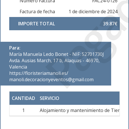
Paga
Número Factura
FAC24-0126
Factura de fecha
1 de diciembre de 2024
IMPORTE TOTAL
39.87€
Para:
María Manuela Ledo Bonet - NIF: 52701730J
Avda. Ausias March, 17 b, Alaquas - 46970,
Valencia
https://floristeriamanoli.es/
manoli.decoracionyeventos@gmail.com
CANTIDAD
SERVICIO
1
Alojamiento y mantenimiento de Tienda 