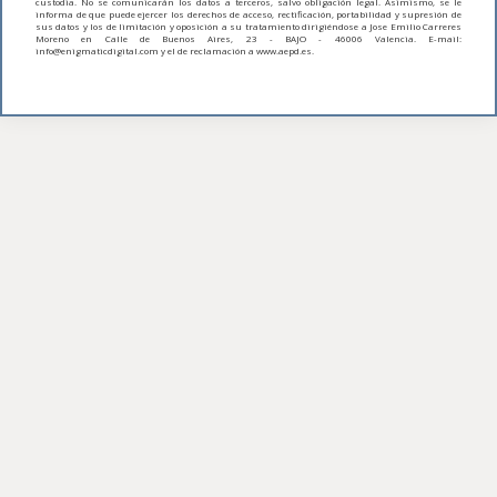
custodia. No se comunicarán los datos a terceros, salvo obligación legal. Asimismo, se le
informa de que puede ejercer los derechos de acceso, rectificación, portabilidad y supresión de
sus datos y los de limitación y oposición a su tratamiento dirigiéndose a Jose Emilio Carreres
Moreno en Calle de Buenos Aires, 23 - BAJO - 46006 Valencia. E-mail:
info@enigmaticdigital.com y el de reclamación a www.aepd.es.