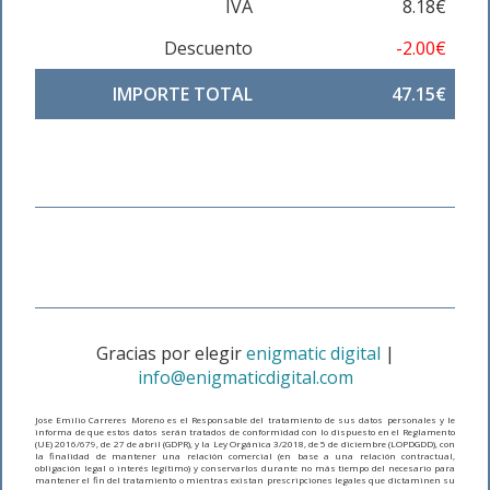
IVA
8.18€
Descuento
-2.00€
IMPORTE TOTAL
47.15€
Gracias por elegir
enigmatic digital
|
info@enigmaticdigital.com
Jose Emilio Carreres Moreno es el Responsable del tratamiento de sus datos personales y le
informa de que estos datos serán tratados de conformidad con lo dispuesto en el Reglamento
(UE) 2016/679, de 27 de abril (GDPR), y la Ley Orgánica 3/2018, de 5 de diciembre (LOPDGDD), con
la finalidad de mantener una relación comercial (en base a una relación contractual,
obligación legal o interés legítimo) y conservarlos durante no más tiempo del necesario para
mantener el fin del tratamiento o mientras existan prescripciones legales que dictaminen su