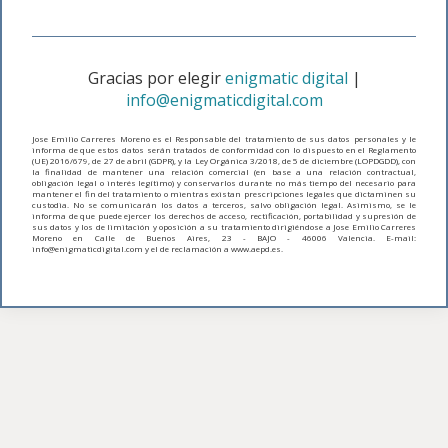
Gracias por elegir
enigmatic digital
|
info@enigmaticdigital.com
Jose Emilio Carreres Moreno es el Responsable del tratamiento de sus datos personales y le
informa de que estos datos serán tratados de conformidad con lo dispuesto en el Reglamento
(UE) 2016/679, de 27 de abril (GDPR), y la Ley Orgánica 3/2018, de 5 de diciembre (LOPDGDD), con
la finalidad de mantener una relación comercial (en base a una relación contractual,
obligación legal o interés legítimo) y conservarlos durante no más tiempo del necesario para
mantener el fin del tratamiento o mientras existan prescripciones legales que dictaminen su
custodia. No se comunicarán los datos a terceros, salvo obligación legal. Asimismo, se le
informa de que puede ejercer los derechos de acceso, rectificación, portabilidad y supresión de
sus datos y los de limitación y oposición a su tratamiento dirigiéndose a Jose Emilio Carreres
Moreno en Calle de Buenos Aires, 23 - BAJO - 46006 Valencia. E-mail:
info@enigmaticdigital.com y el de reclamación a www.aepd.es.