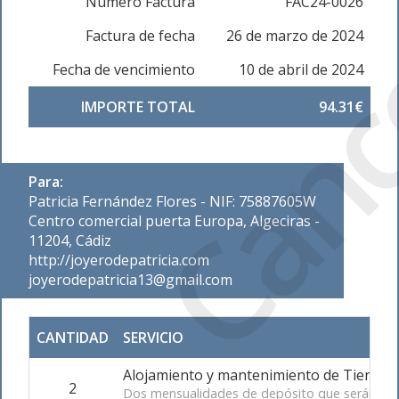
Canc
Número Factura
FAC24-0026
Factura de fecha
26 de marzo de 2024
Fecha de vencimiento
10 de abril de 2024
IMPORTE TOTAL
94.31€
Para:
Patricia Fernández Flores - NIF: 75887605W
Centro comercial puerta Europa, Algeciras -
11204, Cádiz
http://joyerodepatricia.com
joyerodepatricia13@gmail.com
CANTIDAD
SERVICIO
Alojamiento y mantenimiento de Tienda 
2
Dos mensualidades de depósito que serán desc