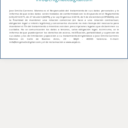
Jose Emilio Carreres Moreno es el Responsable del tratamiento de sus datos personales y le
informa de que estos datos serán tratados de conformidad con lo dispuesto en el Reglamento
(UE) 2016/679, de 27 de abril (GDPR), y la Ley Orgánica 3/2018, de 5 de diciembre (LOPDGDD), con
la finalidad de mantener una relación comercial (en base a una relación contractual,
obligación legal o interés legítimo) y conservarlos durante no más tiempo del necesario para
mantener el fin del tratamiento o mientras existan prescripciones legales que dictaminen su
custodia. No se comunicarán los datos a terceros, salvo obligación legal. Asimismo, se le
informa de que puede ejercer los derechos de acceso, rectificación, portabilidad y supresión de
sus datos y los de limitación y oposición a su tratamiento dirigiéndose a Jose Emilio Carreres
Moreno en Calle de Buenos Aires, 23 - BAJO - 46006 Valencia. E-mail:
info@enigmaticdigital.com y el de reclamación a www.aepd.es.