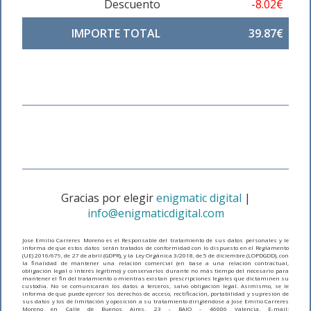
Descuento
-8.02€
IMPORTE TOTAL
39.87€
Gracias por elegir
enigmatic digital
|
info@enigmaticdigital.com
Jose Emilio Carreres Moreno es el Responsable del tratamiento de sus datos personales y le
informa de que estos datos serán tratados de conformidad con lo dispuesto en el Reglamento
(UE) 2016/679, de 27 de abril (GDPR), y la Ley Orgánica 3/2018, de 5 de diciembre (LOPDGDD), con
la finalidad de mantener una relación comercial (en base a una relación contractual,
obligación legal o interés legítimo) y conservarlos durante no más tiempo del necesario para
mantener el fin del tratamiento o mientras existan prescripciones legales que dictaminen su
custodia. No se comunicarán los datos a terceros, salvo obligación legal. Asimismo, se le
informa de que puede ejercer los derechos de acceso, rectificación, portabilidad y supresión de
sus datos y los de limitación y oposición a su tratamiento dirigiéndose a Jose Emilio Carreres
Moreno en Calle de Buenos Aires, 23 - BAJO - 46006 Valencia. E-mail: