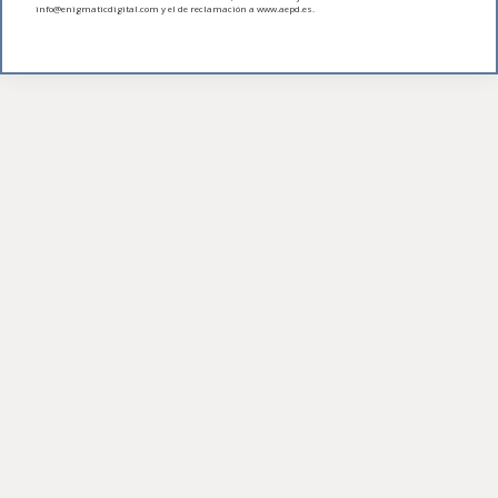
info@enigmaticdigital.com y el de reclamación a www.aepd.es.