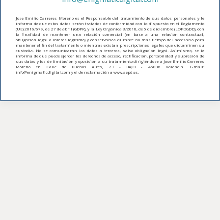
Jose Emilio Carreres Moreno es el Responsable del tratamiento de sus datos personales y le
informa de que estos datos serán tratados de conformidad con lo dispuesto en el Reglamento
(UE) 2016/679, de 27 de abril (GDPR), y la Ley Orgánica 3/2018, de 5 de diciembre (LOPDGDD), con
la finalidad de mantener una relación comercial (en base a una relación contractual,
obligación legal o interés legítimo) y conservarlos durante no más tiempo del necesario para
mantener el fin del tratamiento o mientras existan prescripciones legales que dictaminen su
custodia. No se comunicarán los datos a terceros, salvo obligación legal. Asimismo, se le
informa de que puede ejercer los derechos de acceso, rectificación, portabilidad y supresión de
sus datos y los de limitación y oposición a su tratamiento dirigiéndose a Jose Emilio Carreres
Moreno en Calle de Buenos Aires, 23 - BAJO - 46006 Valencia. E-mail:
info@enigmaticdigital.com y el de reclamación a www.aepd.es.