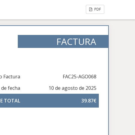
PDF
FACTURA
 Factura
FAC25-AGO068
 de fecha
10 de agosto de 2025
E TOTAL
39.87€