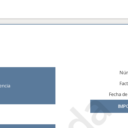
Núm
Fac
encia
Fecha de
IMP