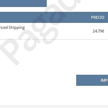
Pagada
PRECIO
ced Shipping
24.79€
IMP