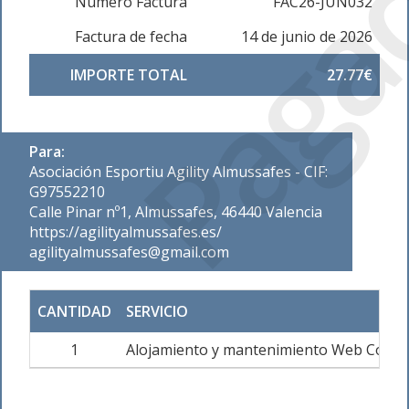
Paga
Número Factura
FAC26-JUN032
Factura de fecha
14 de junio de 2026
IMPORTE TOTAL
27.77€
Para:
Asociación Esportiu Agility Almussafes - CIF:
G97552210
Calle Pinar nº1, Almussafes, 46440 Valencia
https://agilityalmussafes.es/
agilityalmussafes@gmail.com
CANTIDAD
SERVICIO
1
Alojamiento y mantenimiento Web Corpo