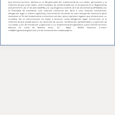
Jose Emilio Carreres Moreno es el Responsable del tratamiento de sus datos personales y le
informa de que estos datos serán tratados de conformidad con lo dispuesto en el Reglamento
(UE) 2016/679, de 27 de abril (GDPR), y la Ley Orgánica 3/2018, de 5 de diciembre (LOPDGDD), con
la finalidad de mantener una relación comercial (en base a una relación contractual,
obligación legal o interés legítimo) y conservarlos durante no más tiempo del necesario para
mantener el fin del tratamiento o mientras existan prescripciones legales que dictaminen su
custodia. No se comunicarán los datos a terceros, salvo obligación legal. Asimismo, se le
informa de que puede ejercer los derechos de acceso, rectificación, portabilidad y supresión de
sus datos y los de limitación y oposición a su tratamiento dirigiéndose a Jose Emilio Carreres
Moreno en Calle de Buenos Aires, 23 - BAJO - 46006 Valencia. E-mail:
info@enigmaticdigital.com y el de reclamación a www.aepd.es.