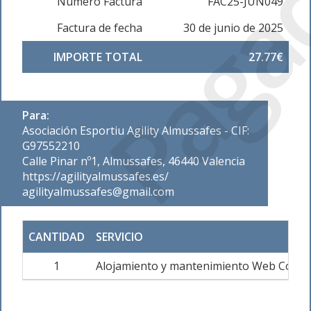
Paga
Número Factura
FAC25-JUN049
Factura de fecha
30 de junio de 2025
IMPORTE TOTAL
27.77€
Para:
Asociación Esportiu Agility Almussafes - CIF:
G97552210
Calle Pinar nº1, Almussafes, 46440 Valencia
https://agilityalmussafes.es/
agilityalmussafes@gmail.com
CANTIDAD
SERVICIO
1
Alojamiento y mantenimiento Web Corpo