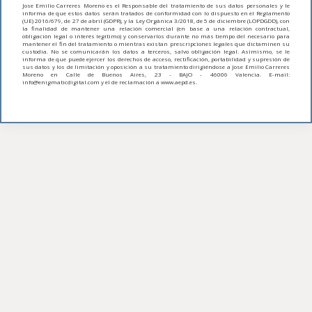
Jose Emilio Carreres Moreno es el Responsable del tratamiento de sus datos personales y le
informa de que estos datos serán tratados de conformidad con lo dispuesto en el Reglamento
(UE) 2016/679, de 27 de abril (GDPR), y la Ley Orgánica 3/2018, de 5 de diciembre (LOPDGDD), con
la finalidad de mantener una relación comercial (en base a una relación contractual,
obligación legal o interés legítimo) y conservarlos durante no más tiempo del necesario para
mantener el fin del tratamiento o mientras existan prescripciones legales que dictaminen su
custodia. No se comunicarán los datos a terceros, salvo obligación legal. Asimismo, se le
informa de que puede ejercer los derechos de acceso, rectificación, portabilidad y supresión de
sus datos y los de limitación y oposición a su tratamiento dirigiéndose a Jose Emilio Carreres
Moreno en Calle de Buenos Aires, 23 - BAJO - 46006 Valencia. E-mail:
info@enigmaticdigital.com y el de reclamación a www.aepd.es.