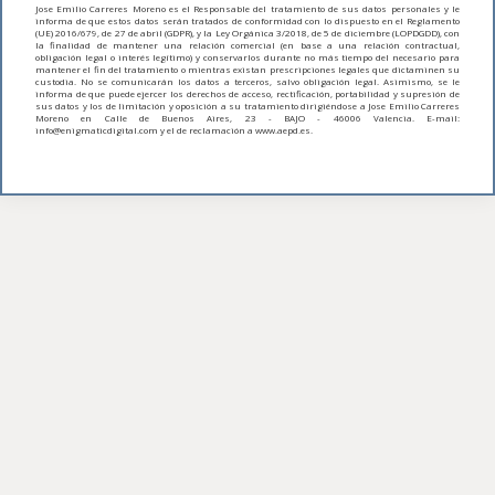
Jose Emilio Carreres Moreno es el Responsable del tratamiento de sus datos personales y le
informa de que estos datos serán tratados de conformidad con lo dispuesto en el Reglamento
(UE) 2016/679, de 27 de abril (GDPR), y la Ley Orgánica 3/2018, de 5 de diciembre (LOPDGDD), con
la finalidad de mantener una relación comercial (en base a una relación contractual,
obligación legal o interés legítimo) y conservarlos durante no más tiempo del necesario para
mantener el fin del tratamiento o mientras existan prescripciones legales que dictaminen su
custodia. No se comunicarán los datos a terceros, salvo obligación legal. Asimismo, se le
informa de que puede ejercer los derechos de acceso, rectificación, portabilidad y supresión de
sus datos y los de limitación y oposición a su tratamiento dirigiéndose a Jose Emilio Carreres
Moreno en Calle de Buenos Aires, 23 - BAJO - 46006 Valencia. E-mail:
info@enigmaticdigital.com y el de reclamación a www.aepd.es.