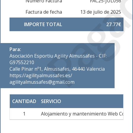
Paga
Número Factura
FAC25-JUL056
Factura de fecha
13 de julio de 2025
IMPORTE TOTAL
27.77€
Para:
Asociación Esportiu Agility Almussafes - CIF:
G97552210
Calle Pinar nº1, Almussafes, 46440 Valencia
https://agilityalmussafes.es/
agilityalmussafes@gmail.com
CANTIDAD
SERVICIO
1
Alojamiento y mantenimiento Web Corpo