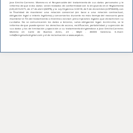
Jose Emilio Carreres Moreno es el Responsable del tratamiento de sus datos personales y le
informa de que estos datos serán tratados de conformidad con lo dispuesto en el Reglamento
(UE) 2016/679, de 27 de abril (GDPR), y la Ley Orgánica 3/2018, de 5 de diciembre (LOPDGDD), con
la finalidad de mantener una relación comercial (en base a una relación contractual,
obligación legal o interés legítimo) y conservarlos durante no más tiempo del necesario para
mantener el fin del tratamiento o mientras existan prescripciones legales que dictaminen su
custodia. No se comunicarán los datos a terceros, salvo obligación legal. Asimismo, se le
informa de que puede ejercer los derechos de acceso, rectificación, portabilidad y supresión de
sus datos y los de limitación y oposición a su tratamiento dirigiéndose a Jose Emilio Carreres
Moreno en Calle de Buenos Aires, 23 - BAJO - 46006 Valencia. E-mail:
info@enigmaticdigital.com y el de reclamación a www.aepd.es.