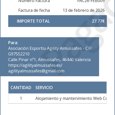
Paga
Número Factura
FAC26-FEB009
Factura de fecha
13 de febrero de 2026
IMPORTE TOTAL
27.77€
Para:
Asociación Esportiu Agility Almussafes - CIF:
G97552210
Calle Pinar nº1, Almussafes, 46440 Valencia
https://agilityalmussafes.es/
agilityalmussafes@gmail.com
CANTIDAD
SERVICIO
1
Alojamiento y mantenimiento Web Corpo