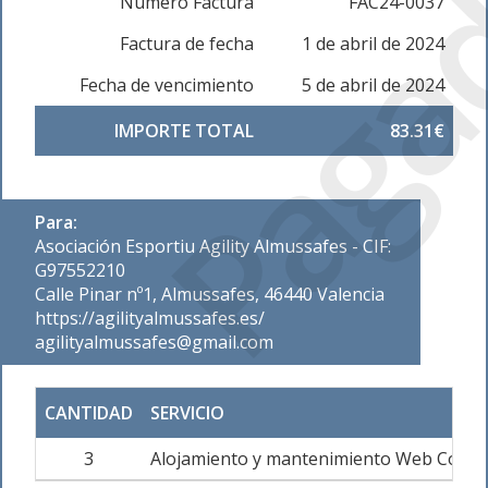
Paga
Número Factura
FAC24-0037
Factura de fecha
1 de abril de 2024
Fecha de vencimiento
5 de abril de 2024
IMPORTE TOTAL
83.31€
Para:
Asociación Esportiu Agility Almussafes - CIF:
G97552210
Calle Pinar nº1, Almussafes, 46440 Valencia
https://agilityalmussafes.es/
agilityalmussafes@gmail.com
CANTIDAD
SERVICIO
3
Alojamiento y mantenimiento Web Corpo