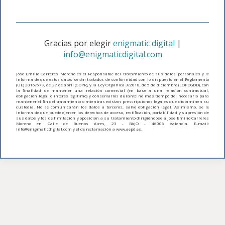
Gracias por elegir
enigmatic digital
|
info@enigmaticdigital.com
Jose Emilio Carreres Moreno es el Responsable del tratamiento de sus datos personales y le
informa de que estos datos serán tratados de conformidad con lo dispuesto en el Reglamento
(UE) 2016/679, de 27 de abril (GDPR), y la Ley Orgánica 3/2018, de 5 de diciembre (LOPDGDD), con
la finalidad de mantener una relación comercial (en base a una relación contractual,
obligación legal o interés legítimo) y conservarlos durante no más tiempo del necesario para
mantener el fin del tratamiento o mientras existan prescripciones legales que dictaminen su
custodia. No se comunicarán los datos a terceros, salvo obligación legal. Asimismo, se le
informa de que puede ejercer los derechos de acceso, rectificación, portabilidad y supresión de
sus datos y los de limitación y oposición a su tratamiento dirigiéndose a Jose Emilio Carreres
Moreno en Calle de Buenos Aires, 23 - BAJO - 46006 Valencia. E-mail:
info@enigmaticdigital.com y el de reclamación a www.aepd.es.